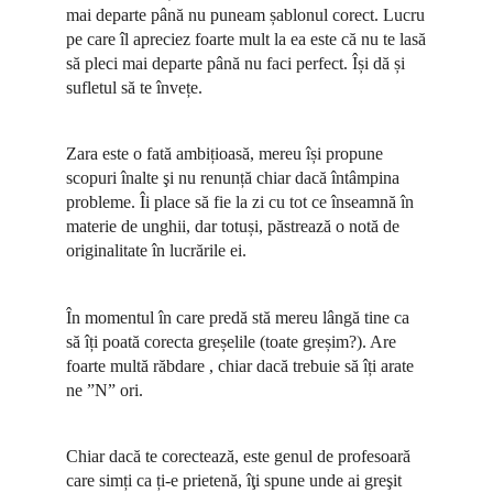
mai departe până nu puneam șablonul corect. Lucru
pe care îl apreciez foarte mult la ea este că nu te lasă
să pleci mai departe până nu faci perfect. Își dă și
sufletul să te învețe.
Zara este o fată ambițioasă, mereu își propune
scopuri înalte şi nu renunță chiar dacă întâmpina
probleme. Îi place să fie la zi cu tot ce înseamnă în
materie de unghii, dar totuși, păstrează o notă de
originalitate în lucrările ei.
În momentul în care predă stă mereu lângă tine ca
să îți poată corecta greșelile (toate greșim?). Are
foarte multă răbdare , chiar dacă trebuie să îți arate
ne ”N” ori.
Chiar dacă te corectează, este genul de profesoară
care simți ca ți-e prietenă, îţi spune unde ai greşit