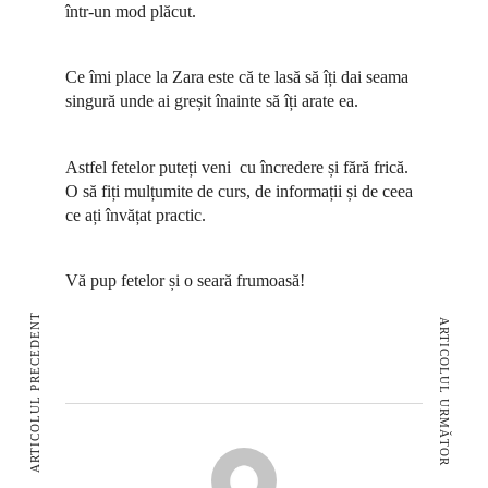
într-un mod plăcut.
Ce îmi place la Zara este că te lasă să îți dai seama
singură unde ai greșit înainte să îți arate ea.
Astfel fetelor puteți veni cu încredere și fără frică.
O să fiți mulțumite de curs, de informații și de ceea
ce ați învățat practic.
Vă pup fetelor și o seară frumoasă!
ARTICOLUL PRECEDENT
ARTICOLUL URMĂTOR